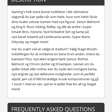
Gaming's helt store ikoner kolliderer i det ultimative
slagsmål du kan spille når som helst, hvor som helst! Skub
dine rivaler udover kanten med nye figurer. Simon Belmont
og King K. Rool, Inkling, Ridley, og alle de andre i Super
Smash Bros. historie. Nyd forbedret fart og kamp på
nye baner baseret på Castlevania serien, Super Mario
Odyssey og meget mere!
Har du svært ved at vælge et stadium? Vælg Stage Morph-
indstillingen for at omdanne en bane til en anden, imens du
kæmper! Plus, nye ekko krigere Dark Samus, Richter
Belmont og Chrom slutter sig til kampen. Uanset om du
spiller lokalt eller online, kan du nyde den hurtigere kamp,
nye angreb og nye defensive muligheder, som et perfekt
skjold. Jam ud til 900 forskellige musik kompositioner og gå
1-mod-1 med en ven, spil en 4-spiller free-for-all og meget
mere!
FREQUENTLY ASKED QUESTIONS