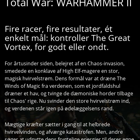
Total War: WARHAMMER II
Fire racer, fire resultater, ét
enkelt mål: kontroller The Great
Vortex, for godt eller ondt.
For årtusinder siden, belejret af en Chaos-invasion,
smedede en konklave af High Elf-magere en stor,
magisk hvirvelstrøm. Dens formål var at dræne The
Winds of Magic fra verdenen, som et jordfaldshul
dræner et hav, og tvinge de dæmoniske horder tilbage
til Chaos' rige. Nu svinder den store hvirvelstrøm ind,
og verdenen står igen på ødelæggelsens rand.
Mægtige kræfter sætter i gang til at helbrede
hvirvelvinden, og afværge katastrofen. Men, andre
søger at udnytte dens frygtelige energier til deres egne