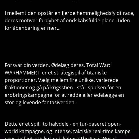
I mellemtiden opstår en fjerde hemmelighedsfyldt race,
deres motiver fordybet af ondskabsfulde plane. Tiden
for åbenbaring er nær...
Forsvar din verden. Ødelæg deres. Total War:
WARHAMMER II er et strategispil af titaniske
proportioner. Vælg mellem fire unikke, varierede
fraktioner og gå på krigsstien - stå i spidsen for en
erobringskampagne for at redde eller ødelægge en
stor og levende fantasiverden.
Dette er et spil i to halvdele - en tur-baseret open-
world kampagne, og intense, taktiske real-time kampe
over de fantastiske landskaber i The New World.