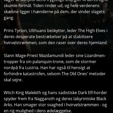
skumle formål. Tiden rinder ud, og hele verdenens
skæbne ligger i hænderne på dem, der vinder slagets
gang.
Prins Tyrion, Ulthuans beskytter, leder The High Elves i
deres desperate bestræbelser på at stabilisere
hvirvelstrømmen, som den raser over deres hjemland.
Slann Mage-Priest Mazdamundi leder sine Lizardmen-
tropper fra sin palanquin-trone, som de stormer
nordpå fra Lustria. Han har også til hensigt at
forhindre katastrofen, selvom The Old Ones' metoder
skal sejre.
Witch King Malekith og hans sadistiske Dark Elf-horder
spyder frem fra Naggaroth og deres labyrintiske Black
Arks. Han smager stor svaghed i hvirvelstrømmen - og
en rig mulighed i dens ødelæggelse.