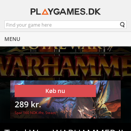
MENU
Køb nu
289 kr.
Spar 160 NOK ifht. Steam