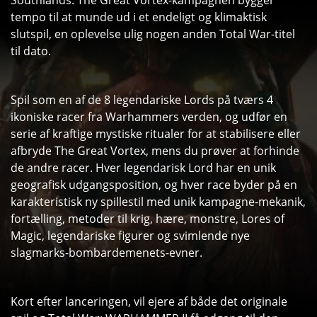
Southlands. The Great Vortex-kampagnen bygger
tempo til at munde ud i et endeligt og klimaktisk
slutspil, en oplevelse ulig nogen anden Total War-titel
til dato.
Spil som en af de ​​8 legendariske Lords på tværs 4
ikoniske racer fra Warhammers verden, og udfør en
serie af kraftige mystiske ritualer for at stabilisere eller
afbryde The Great Vortex, mens du prøver at forhinde
de andre racer. Hver legendarisk Lord har en unik
geografisk udgangsposition, og hver race byder på en
karakteristisk ny spillestil med unik kampagne-mekanik,
fortælling, metoder til krig, hære, monstre, Lores of
Magic, legendariske figurer og svimlende nye
slagmarks-bombardemenets-evner.
Kort efter lanceringen, vil ejere af både det originale