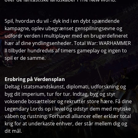
Spil, hvordan du vil - dyk ind i en dybt spændende
kampagne, oplev ubegrænset genspilningsevne og
udfordr verden i multiplayer med en brugerdefineret
hær af dine yndlingsenheder. Total War: WARHAMMER
II tilbyder hundredvis af timers gameplay og ingen to
spil er de samme.
Erobring på Verdensplan
Deltag i statsmandskunst, diplomati, udforskning og
byg dit imperium, tur for tur. Indtag, byg og styr
voksende bosættelser og rekruttér store hære. Få dine
Legendary Lords op i level og udstyr dem med mytiske
våben og rustning. Forhandl alliancer eller erklær total
krig for at underkaste enhver, der står mellem dig og
dit mål.