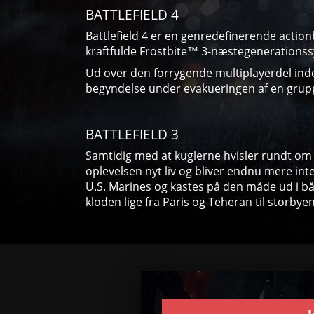
BATTLEFIELD 4
Battlefield 4 er en genredefinerende action
kraftfulde Frostbite™ 3-næstegenerationssy
Ud over den forrygende multiplayerdel inde
begyndelse under evakueringen af en grupp
BATTLEFIELD 3
Samtidig med at kuglerne hvisler rundt om ø
oplevelsen nyt liv og bliver endnu mere int
U.S. Marines og kastes på den måde ud i b
kloden lige fra Paris og Teheran til storbye