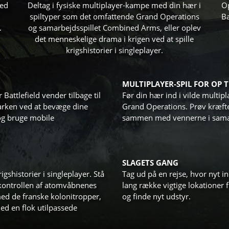
med
Deltag i fysiske multiplayer-kampe med din hær i
Op
spiltyper som det omfattende Grand Operations
Ba
.
og samarbejdsspillet Combined Arms, eller oplev
det menneskelige drama i krigen ved at spille
krigshistorier i singleplayer.
MULTIPLAYER-SPIL FOR OP TI
 Battlefield vender tilbage til
Før din hær ind i vilde multip
marken ved at bevæge dine
Grand Operations. Prøv kræfte
og bruge mobile
sammen med vennerne i samar
SLAGETS GANG
gshistorier i singleplayer. Stå
Tag ud på en rejse, hvor nyt i
kontrollen af atomvåbnenes
lang række vigtige lokationer 
med de franske kolonitropper,
og finde nyt udstyr.
med en flok utilpassede