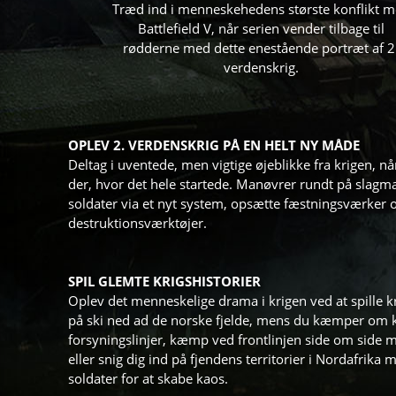
Træd ind i menneskehedens største konflikt 
Battlefield V, når serien vender tilbage til
rødderne med dette enestående portræt af 2
verdenskrig.
OPLEV 2. VERDENSKRIG PÅ EN HELT NY MÅDE
Deltag i uventede, men vigtige øjeblikke fra krigen, når
der, hvor det hele startede. Manøvrer rundt på slag
soldater via et nyt system, opsætte fæstningsværker 
destruktionsværktøjer.
SPIL GLEMTE KRIGSHISTORIER
Oplev det menneskelige drama i krigen ved at spille kri
på ski ned ad de norske fjelde, mens du kæmper om 
forsyningslinjer, kæmp ved frontlinjen side om side 
eller snig dig ind på fjendens territorier i Nordafrika 
soldater for at skabe kaos.