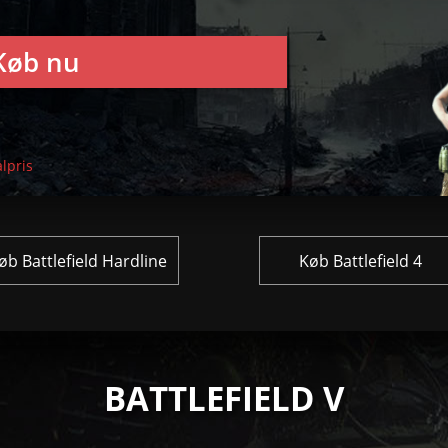
Køb nu
lpris
øb Battlefield Hardline
Køb Battlefield 4
BATTLEFIELD V