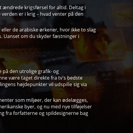
 ændrede krigsførsel for altid. Deltag i
 verden er i krig – hvad venter på den
 eller de arabiske ørkener, hvor ikke to slag
s. Uanset om du skyder fæstninger i
 på den utrolige grafik- og
nne være taget direkte fra tv's bedste
ngens højdepunkter vil udspille sig via
lementer som miljøer, der kan ødelægges,
erikanske byer, og nu med nye tilføjelser
ing fra forfatterne og spildesignerne bag