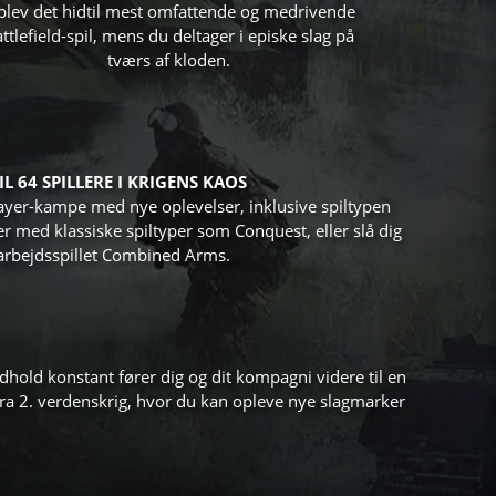
lev det hidtil mest omfattende og medrivende
ttlefield-spil, mens du deltager i episke slag på
tværs af kloden.
L 64 SPILLERE I KRIGENS KAOS
layer-kampe med nye oplevelser, inklusive spiltypen
r med klassiske spiltyper som Conquest, eller slå dig
bejdsspillet Combined Arms.
ndhold konstant fører dig og dit kompagni videre til en
fra 2. verdenskrig, hvor du kan opleve nye slagmarker