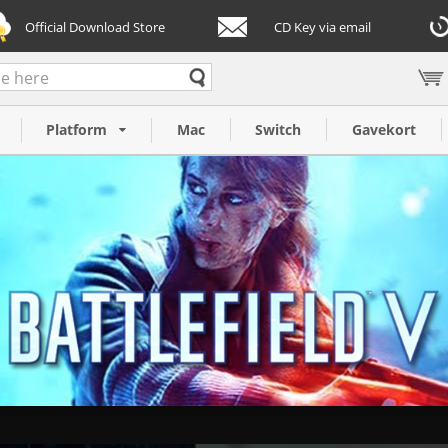
Official Download Store
CD Key via email
Platform
Mac
Switch
Gavekort