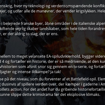
erdenskrig, hvor ny teknologi og verdensomspændende konflikt
jer, og udfør alle de manøvrer, der vender krigslykken. Hele
p i belejrede franske byer, åbne områder i de italienske alper
kiftende vejrlig skaber landskaber, som hele tiden forandre
r der aldrig to slag, der er ens.
mellem to meget velansete EA-spiludviklerhold, bygger videre
 4 og fortæller en historie, der er så medrivende, at den ku
istorien som afsnit snor sig gennem en tv-serie, og fortælli
jagter og intense ildkampe? Ja tak!
se på det niveau, som du forventer af et Battlefield-spil. E
dusinvis af spillere verden over, der kæmper i gaderne i Am
illets action. For det andet har du gribende historiefortæll
 kunne slippe dette krimidrama før det eksplosive klimaks.