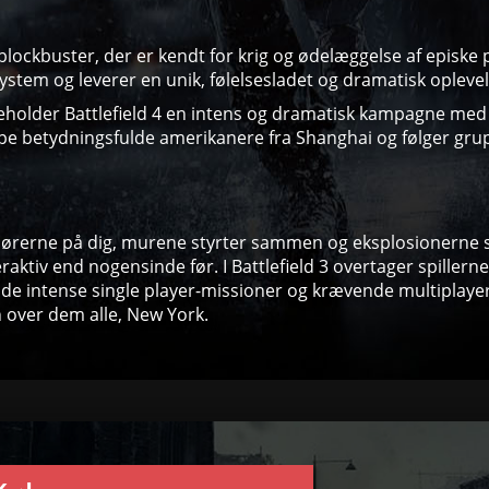
blockbuster, der er kendt for krig og ødelæggelse af episke p
stem og leverer en unik, følelsesladet og dramatisk oplevel
holder Battlefield 4 en intens og dramatisk kampagne med i
e betydningsfulde amerikanere fra Shanghai og følger grup
rerne på dig, murene styrter sammen og eksplosionerne slyng
eraktiv end nogensinde før. I Battlefield 3 overtager spille
åde intense single player-missioner og krævende multiplaye
n over dem alle, New York.