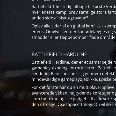
Battlefield 1 fører dig tilbage til Første V
hver eneste kamp, prøv samtlige store fartø
anden side af skyttegravene?
Oplev alle sider af en global konflikt – kæm
er ens. Omgivelser, der kan ødelægges og s
smadder eller tæppebomber flade områder, e
BATTLEFIELD HARDLINE
Battlefield Hardline, der er et samarbejde 
gameplayteknologi introduceret i Battlefield
sendetid. Banerne snor sig gennem detektivh
mindeværdige gameplayøjeblikke. Episke bil
For det første har du en multiplayeroplevel
avancerede våben, højtydende køretøjer og 
som højteknologiske gadgets til at krydre sp
den utrolige Dead Space-trilogi. Du vil ikke