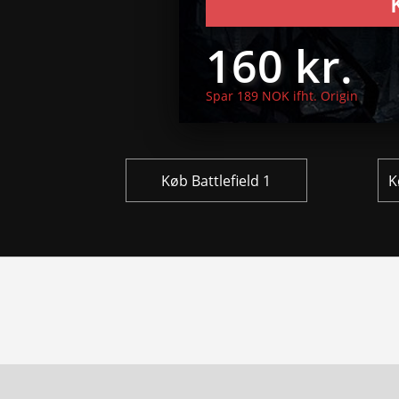
160 kr.
Spar 189 NOK ifht. Origin
Køb Battlefield 1
K