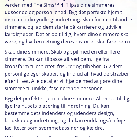
verden med The Sims™ 4. Tilpas dine simmeres
udseende og personlighed. Byg det perfekte hjem til
dem med din yndlingsindretning. Skab forhold til andre
simmere, og lad dem starte på karrierer og udvikle
færdigheder. Det er op til dig, hvem dine simmere skal
være, og hvilken retning deres historier skal føre dem i.
Skab dine simmere. Skab og spil med en eller flere
simmere. Du kan tilpasse alt ved dem, lige fra
kropsform til etnicitet, frisurer og tilbehør. Giv dem
personlige egenskaber, og find ud af, hvad de stræber
efter i livet. Alle detaljer vil hjælpe med at gøre dine
simmere til unikke, fascinerende personer.
Byg det perfekte hjem til dine simmere. Alt er op til dig,
lige fra husets placering til indretning. Du kan
bestemme dets indendørs og udendørs design,
landskab og indretning, og du kan endda også tilføje
faciliteter som svømmebassiner og kældre.