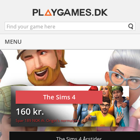
MENU
The Sims 4
160 kr.
Spar 189 NOK ift. Origin's normalpris
The Sims 4 Årstider